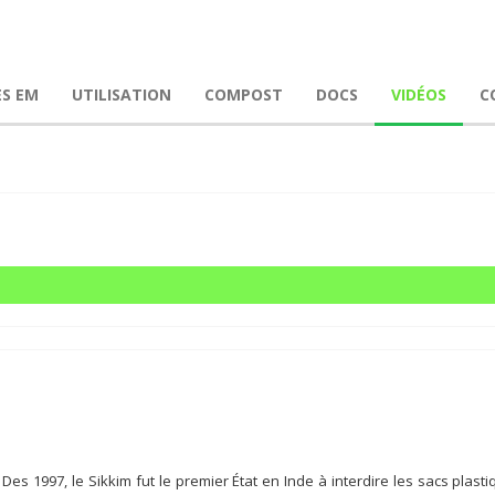
ES EM
UTILISATION
COMPOST
DOCS
VIDÉOS
C
 Des 1997, le Sikkim fut le premier État en Inde à interdire les sacs pla